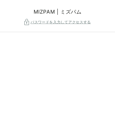
コンテ
ンツに
進む
MIZPAM | ミズパム
パスワードを入力してアクセスする