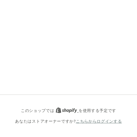
Shopify
このショップでは
を使用する予定です
こちらからログインする
あなたはストアオーナーですか?